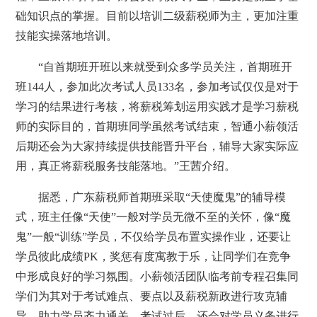
础知识点的掌握。目前以培训二级薪税师为主，更加注重
技能实操落地培训。
“自首期班开班以来就受到众多学员关注，首期班开
班144人，参加此次考试人员133名，参加考试仅仅是对于
学习的结果进行考核，将薪税筹划运用实践才是学习薪税
师的实际目的，首期班同学虽然考试结束，智通小薪领活
后期还会为大家持续提供技能晋升平台，辅导大家实际应
用，真正将薪税服务技能落地。”王茜介绍。
据悉，广东薪税师首期班采取“天使魔鬼”的辅导模
式，班主任像“天使”一般对学员无微不至的关怀，像“魔
鬼”一般“训练”学员，不仅给学员布置实操作业，还要让
学员彼此成绩PK，奖惩有度寓教于乐，让同学们在竞争
中形成良好的学习氛围。小薪领活团队临考前专程召集同
学们为其对于考试难点、要点以及薪税新政进行攻克辅
导，助力学员齐力通关。考试过后，还会对学员义务进行