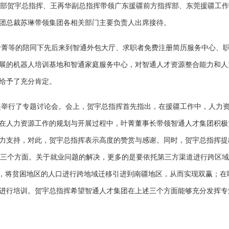
指挥部贺宇总指挥、王再华副总指挥带领广东援疆前方指挥部、东莞援疆工
团总裁苏琳带领集团各相关部门主要负责人出席接待。
叶菁等的陪同下先后来到智通外包大厅、求职者免费注册简历服务中心、
展的机器人培训基地和智通家庭服务中心，对智通人才资源整合能力和人
给予了充分肯定。
展举行了专题讨论会。会上，贺宇总指挥首先指出，在援疆工作中，人力
在人力资源工作的规划与开展过程中，叶菁董事长带领智通人才集团积极
力支持，对此，贺宇总指挥表示高度的赞赏与感谢。同时，贺宇总指挥提
培训”三个方面。关于就业问题的解决，更多的是要依托第三方渠道进行跨区
式，将贫困地区的人口进行跨地域迁移引进到南疆地区，从而实现双赢；在
进行培训。贺宇总指挥希望智通人才集团在上述三个方面能够充分发挥专